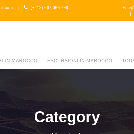
ail.com
|
(+212) 667 066 799
Españ
GI IN MAROCCO
ESCURSIONI IN MAROCCO
TOU
Category