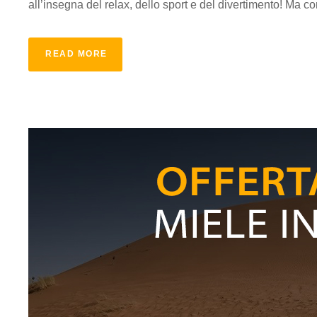
all’insegna del relax, dello sport e del divertimento! Ma co
READ MORE