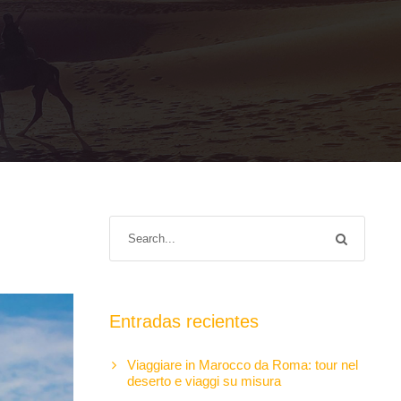
Entradas recientes
Viaggiare in Marocco da Roma: tour nel
deserto e viaggi su misura