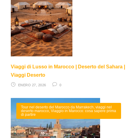
Viaggi di Lusso in Marocco | Deserto del Sahara |
Viaggi Deserto
ENERO 27, 2026
0
Tour nel deserto del Marocco da Marrakech
,
viaggi nel
deserto marocco
,
Viaggio in Marocco: cosa sapere prima
di partire