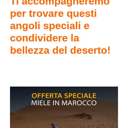
Ti accompagneremo
per trovare questi
angoli speciali e
condividere la
bellezza del deserto!