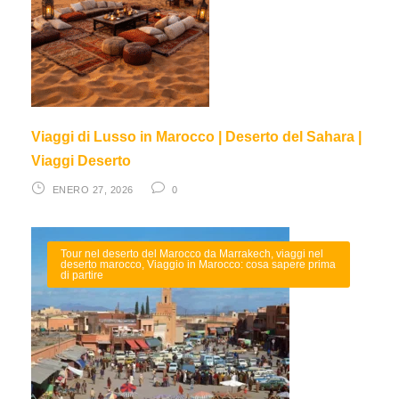
Viaggi di Lusso in Marocco | Deserto del Sahara |
Viaggi Deserto
ENERO 27, 2026
0
Tour nel deserto del Marocco da Marrakech
,
viaggi nel
deserto marocco
,
Viaggio in Marocco: cosa sapere prima
di partire