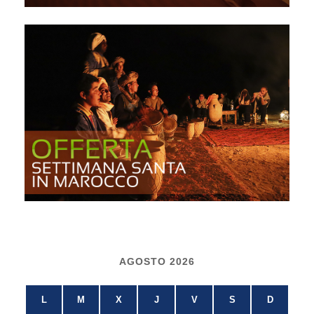
AGOSTO 2026
L
M
X
J
V
S
D