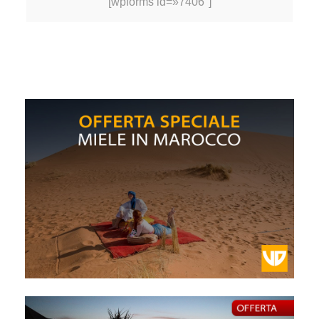
[wpforms id=»7406″]