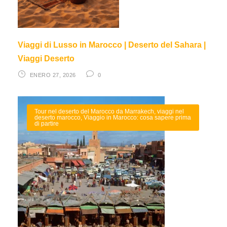
Viaggi di Lusso in Marocco | Deserto del Sahara |
Viaggi Deserto
ENERO 27, 2026
0
Tour nel deserto del Marocco da Marrakech
,
viaggi nel
deserto marocco
,
Viaggio in Marocco: cosa sapere prima
di partire