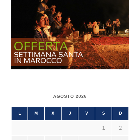
AGOSTO 2026
L
M
X
J
V
S
D
1
2