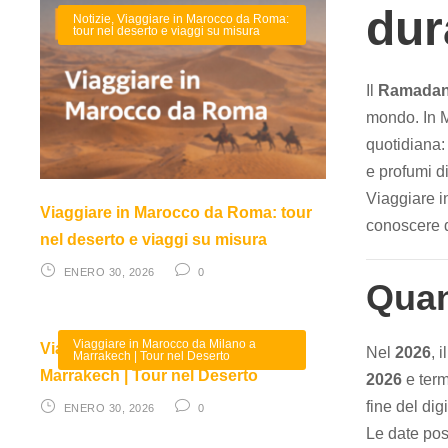
dur
Notizie
,
Viaggiare in Marocco da Roma:
tour nel deserto e viaggi su misura
Il
Ramada
mondo. In M
quotidiana: 
e profumi di
Viaggiare i
Viaggiare in Marocco da Roma: tour
conoscere d
nel deserto e viaggi su misura
ENERO 30, 2026
0
Quan
Viaggiare in Marocco da Milano a
Viaggiare in Marocco da Milano a
Nel
2026
, 
Marrakech | Tour nel Deserto
Marrakech | Tour nel Deserto
2026
e ter
fine del dig
ENERO 30, 2026
0
Le date pos