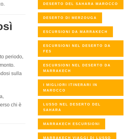
co.
DESERTO DEL SAHARA MAROCCO
DESERTO DI MERZOUGA
osì
ESCURSIONI DA MARRAKECH
ESCURSIONI NEL DESERTO DA
FES
to periodo,
amonto.
ESCURSIONI NEL DESERTO DA
MARRAKECH
dosi sulla
I MIGLIORI ITINERARI IN
MAROCCO
a,
verso chi è
LUSSO NEL DESERTO DEL
SAHARA
MARRAKECH ESCURSIONI
MARRAKECH VIAGGI DI LUSSO