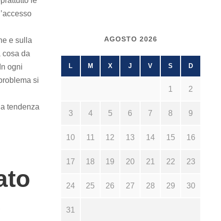
rattutto le
 l’accesso
AGOSTO 2026
e e sulla
a cosa da
L
M
X
J
V
S
D
In ogni
 problema si
1
2
 la tendenza
3
4
5
6
7
8
9
10
11
12
13
14
15
16
17
18
19
20
21
22
23
ato
24
25
26
27
28
29
30
e
31