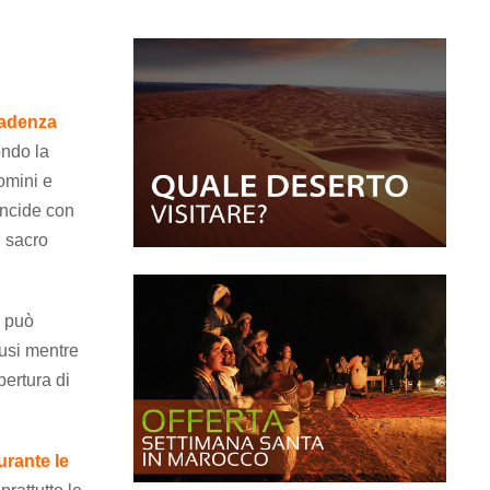
adenza
ondo la
omini e
incide con
l sacro
n può
iusi mentre
pertura di
urante le