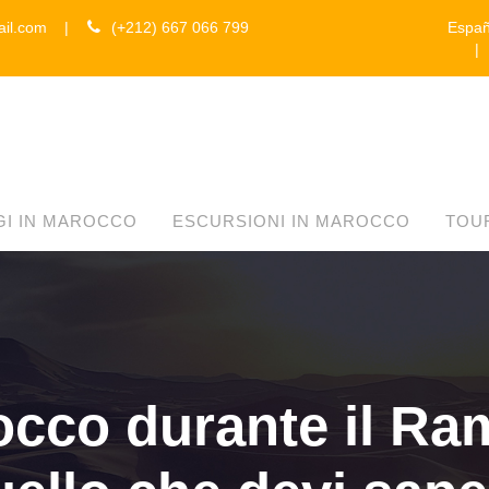
ail.com
|
(+212) 667 066 799
Españ
GI IN MAROCCO
ESCURSIONI IN MAROCCO
TOU
occo durante il Ra