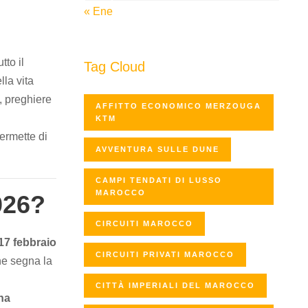
« Ene
tto il
Tag Cloud
la vita
i, preghiere
AFFITTO ECONOMICO MERZOUGA
KTM
ermette di
AVVENTURA SULLE DUNE
CAMPI TENDATI DI LUSSO
MAROCCO
026?
CIRCUITI MAROCCO
 17 febbraio
CIRCUITI PRIVATI MAROCCO
he segna la
CITTÀ IMPERIALI DEL MAROCCO
na