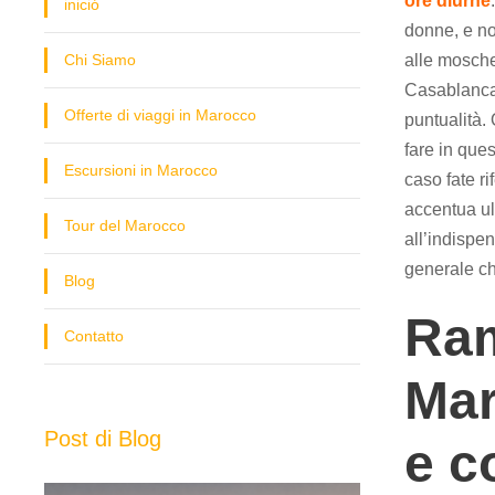
ore diurne
inició
donne, e non
Chi Siamo
alle mosch
Casablanca.
Offerte di viaggi in Marocco
puntualità.
fare in que
Escursioni in Marocco
caso fate r
accentua ult
Tour del Marocco
all’indispe
generale c
Blog
Ram
Contatto
Mar
Post di Blog
e c