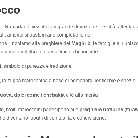
occo
 il Ramadan è vissuto con grande devozione. Le città rallentano
al tramonto si trasformano completamente.
a il richiamo alla preghiera del
Maghrib
, le famiglie si riunis
digiuno con il
iftar
, un pasto tipico che include:
i
, simbolo di purezza e tradizione
, la zuppa marocchina a base di pomodoro, lenticchie e spezie
uova, dolci come i chebakia
e tè alla menta
to, molti marocchini partecipano alle
preghiere notturne (taraw
e diventano luoghi di spiritualità e condivisione.