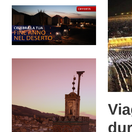
Via
dur