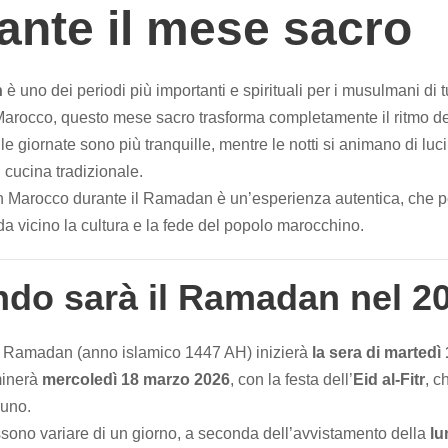
ante il mese sacro
n
è uno dei periodi più importanti e spirituali per i musulmani di tu
arocco, questo mese sacro trasforma completamente il ritmo del
le giornate sono più tranquille, mentre le notti si animano di luc
 cucina tradizionale.
n Marocco durante il Ramadan è un’esperienza autentica, che p
a vicino la cultura e la fede del popolo marocchino.
do sarà il Ramadan nel 2
il Ramadan (anno islamico 1447 AH) inizierà
la sera di martedì
minerà
mercoledì 18 marzo 2026
, con la festa dell’
Eid al-Fitr
, c
iuno.
sono variare di un giorno, a seconda dell’avvistamento della
lu