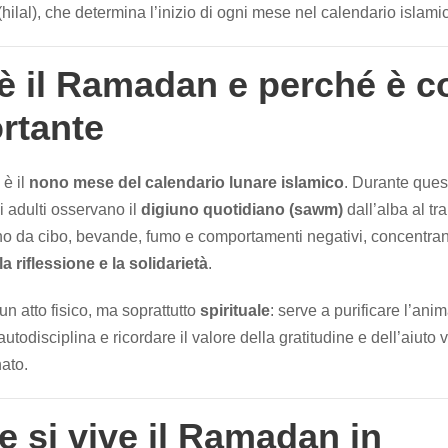
hilal), che determina l’inizio di ogni mese nel calendario islami
è il Ramadan e perché è c
rtante
è il
nono mese del calendario lunare islamico
. Durante ques
 adulti osservano il
digiuno quotidiano (sawm)
dall’alba al tr
o da cibo, bevande, fumo e comportamenti negativi, concentran
la riflessione e la solidarietà
.
un atto fisico, ma soprattutto
spirituale
: serve a purificare l’anim
’autodisciplina e ricordare il valore della gratitudine e dell’aiuto 
ato.
 si vive il Ramadan in