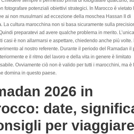
. Chiedere sempre il permesso prima di fotografare qualcuno, sop
 fotografare potenziali obiettivi strategici. In Marocco è vietato
ee ai non musulmani ad eccezione della moschea Hassan II di
 La cultura marocchina non si basa sicuramente sulla precision
 Quindi preparatevi ad avere qualche problema in merito. L’unic
sti casi è non allarmarsi e aspettare, chiedendo anche più volte. 
iferimento al nostro referente. Durante il periodo del Ramadan il
eriormente e il ritmo del lavoro e della vita in genere è limitato
nsabile. Ovviamente ciò non è valido per tutti i marocchini, ma è
he domina in questo paese.
adan 2026 in
occo: date, signific
onsigli per viaggiar