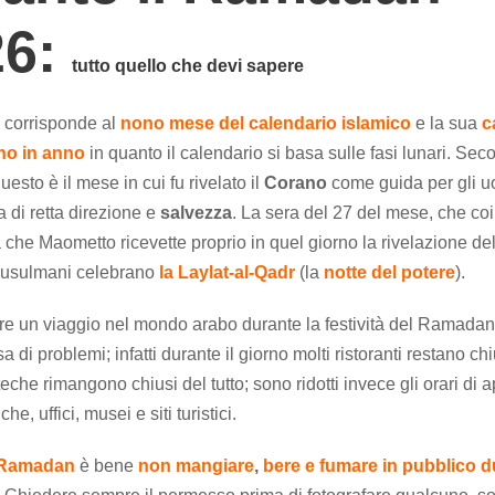
26:
tutto quello che devi sapere
 corrisponde al
nono mese del calendario islamico
e la sua
c
nno in anno
in quanto il calendario si basa sulle fasi lunari. Sec
uesto è il mese in cui fu rivelato il
Corano
come guida per gli u
a di retta direzione e
salvezza
. La sera del 27 del mese, che co
 che Maometto ricevette proprio in quel giorno la rivelazione de
musulmani celebrano
la Laylat-al-Qadr
(la
notte del potere
).
re un viaggio nel mondo arabo durante la festività del Ramada
 di problemi; infatti durante il giorno molti ristoranti restano ch
eche rimangono chiusi del tutto; sono ridotti invece gli orari di a
e, uffici, musei e siti turistici.
l Ramadan
è bene
non mangiare
,
bere e fumare in pubblico d