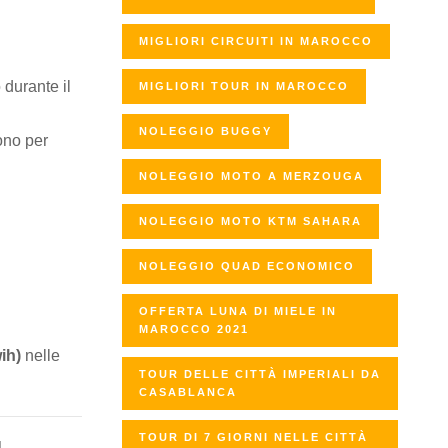
MIGLIORI CIRCUITI IN MAROCCO
 durante il
MIGLIORI TOUR IN MAROCCO
NOLEGGIO BUGGY
cono per
NOLEGGIO MOTO A MERZOUGA
NOLEGGIO MOTO KTM SAHARA
NOLEGGIO QUAD ECONOMICO
OFFERTA LUNA DI MIELE IN
MAROCCO 2021
ih)
nelle
TOUR DELLE CITTÀ IMPERIALI DA
CASABLANCA
TOUR DI 7 GIORNI NELLE CITTÀ