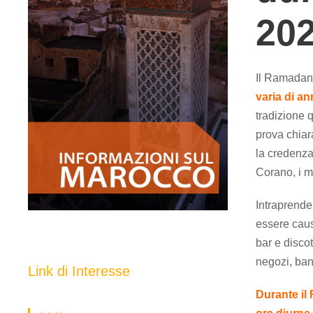
20
Il Ramadan
varia di a
tradizione q
prova chiar
la credenza
Corano, i 
Intraprende
essere causa
bar e discot
negozi, banch
Link di Interesse
Durante i